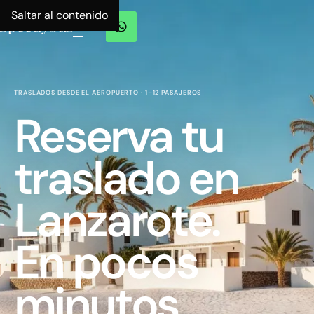
Saltar al contenido
ES
EN
FR
TRASLADOS DESDE EL AEROPUERTO · 1–12 PASAJEROS
Reserva tu
traslado en
Lanzarote.
En pocos
minutos.